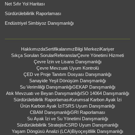
Net Sıfır Yol Haritası
Sürdürülebilirlik Raporlaması
Endüstriyel Simbiyoz Danışmanlığı
Hakkımızda
Sertifikalarımız
Bilgi Merkezi
Kariyer
Sıkça Sorulan Sorular
Referanslar
Çevre Yönetimi Hizmeti
Çevre İzin ve Lisans Danışmanlığı
Çevre Mevzuatı Uyum Kontrolü
ÇED ve Proje Tanıtım Dosyası Danışmanlığı
Sanayide Yeşil Dönüşüm Danışmanlığı
Su Verimliliği Danışmanlığı
GEKAP Danışmanlığı
Atık Mevzuatı ve Beyan Danışmanlığı
ISO 14064 Danışmanlığı
Sürdürülebilirlik Raporlaması
Kurumsal Karbon Ayak İzi
Ürün Karbon Ayak İzi
TSRS Uyum Danışmanlığı
CBAM Danışmanlığı
GRI Raporlaması
Su Ayak İzi ve Su Yönetimi Danışmanlığı
Sürdürülebilirlik Stratejisi
CSRD Uyum Danışmanlığı
Yaşam Döngüsü Analizi (LCA)
Biyoçeşitlilik Danışmanlığı