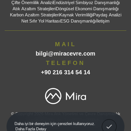
Çifte Önemlilik Analizi
Endüstriyel Simbiyoz Danışmanlığı
Atık Azaltım Stratejileri
Döngüsel Ekonomi Danışmanlığı
Karbon Azaltım Stratejileri
Kaynak Verimliliği
Paydaş Analizi
Net Sıfır Yol Haritası
ESG Danışmanlığı
İletişim
MAIL
bilgi@miracevre.com
TELEFON
+90 216 314 54 14
© Copyright 2026 Mira Atık Yönetimi ve Çevre Danışmanlık
Hizmetleri Ltd. Şti. Tüm hakları saklıdır.
Anladım!
Daha iyi bir deneyim için çerezleri kullanıyoruz.
Gizlilik ve Çerez Politikası
KVKK ve Aydınlatma Metni
Daha Fazla Detay