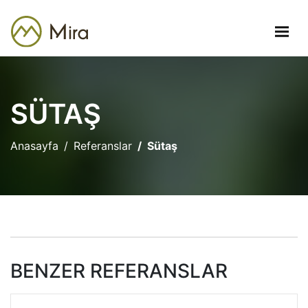
SÜTAŞ
Anasayfa
Referanslar
Sütaş
BENZER REFERANSLAR