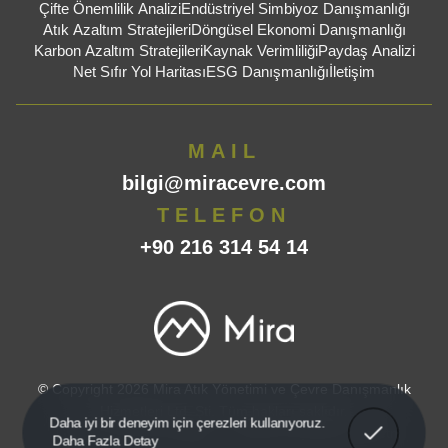
Çifte Önemlilik Analizi
Endüstriyel Simbiyoz Danışmanlığı
Atık Azaltım Stratejileri
Döngüsel Ekonomi Danışmanlığı
Karbon Azaltım Stratejileri
Kaynak Verimliliği
Paydaş Analizi
Net Sıfır Yol Haritası
ESG Danışmanlığı
İletişim
MAIL
bilgi@miracevre.com
TELEFON
+90 216 314 54 14
© Copyright 2026 Mira Atık Yönetimi ve Çevre Danışmanlık
Hizmetleri Ltd. Şti. Tüm hakları saklıdır.
Anladım!
Daha iyi bir deneyim için çerezleri kullanıyoruz.
Gizlilik ve Çerez Politikası
KVKK ve Aydınlatma Metni
Daha Fazla Detay