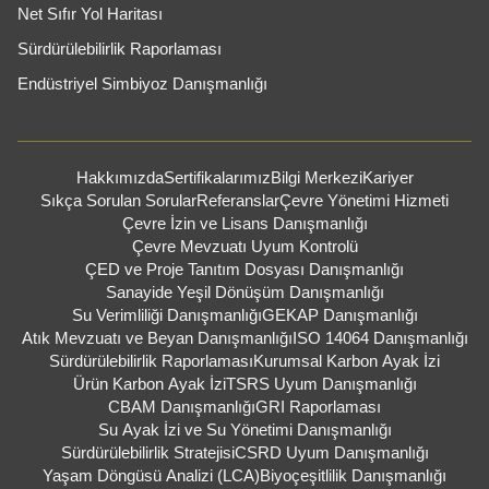
Net Sıfır Yol Haritası
Sürdürülebilirlik Raporlaması
Endüstriyel Simbiyoz Danışmanlığı
Hakkımızda
Sertifikalarımız
Bilgi Merkezi
Kariyer
Sıkça Sorulan Sorular
Referanslar
Çevre Yönetimi Hizmeti
Çevre İzin ve Lisans Danışmanlığı
Çevre Mevzuatı Uyum Kontrolü
ÇED ve Proje Tanıtım Dosyası Danışmanlığı
Sanayide Yeşil Dönüşüm Danışmanlığı
Su Verimliliği Danışmanlığı
GEKAP Danışmanlığı
Atık Mevzuatı ve Beyan Danışmanlığı
ISO 14064 Danışmanlığı
Sürdürülebilirlik Raporlaması
Kurumsal Karbon Ayak İzi
Ürün Karbon Ayak İzi
TSRS Uyum Danışmanlığı
CBAM Danışmanlığı
GRI Raporlaması
Su Ayak İzi ve Su Yönetimi Danışmanlığı
Sürdürülebilirlik Stratejisi
CSRD Uyum Danışmanlığı
Yaşam Döngüsü Analizi (LCA)
Biyoçeşitlilik Danışmanlığı