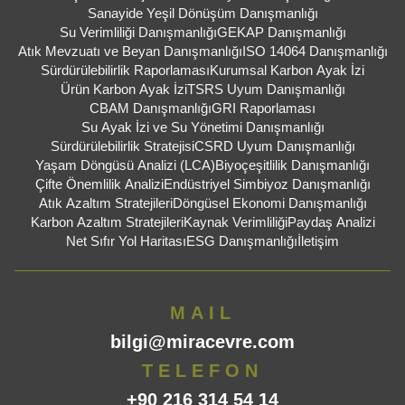
Sanayide Yeşil Dönüşüm Danışmanlığı
Su Verimliliği Danışmanlığı
GEKAP Danışmanlığı
Atık Mevzuatı ve Beyan Danışmanlığı
ISO 14064 Danışmanlığı
Sürdürülebilirlik Raporlaması
Kurumsal Karbon Ayak İzi
Ürün Karbon Ayak İzi
TSRS Uyum Danışmanlığı
CBAM Danışmanlığı
GRI Raporlaması
Su Ayak İzi ve Su Yönetimi Danışmanlığı
Sürdürülebilirlik Stratejisi
CSRD Uyum Danışmanlığı
Yaşam Döngüsü Analizi (LCA)
Biyoçeşitlilik Danışmanlığı
Çifte Önemlilik Analizi
Endüstriyel Simbiyoz Danışmanlığı
Atık Azaltım Stratejileri
Döngüsel Ekonomi Danışmanlığı
Karbon Azaltım Stratejileri
Kaynak Verimliliği
Paydaş Analizi
Net Sıfır Yol Haritası
ESG Danışmanlığı
İletişim
MAIL
bilgi@miracevre.com
TELEFON
+90 216 314 54 14