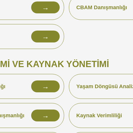
→
CBAM Danışmanlığı
→
İ VE KAYNAK YÖNETİMİ
→
ğı
Yaşam Döngüsü Analiz
→
nışmanlığı
Kaynak Verimliliği