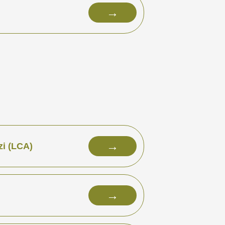
→
→
i (LCA)
→