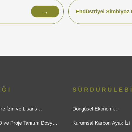
→
Endüstriyel Simbiyoz 
IĞI
SÜRDÜRÜLEBİ
re İzin ve Lisans
Döngüsel Ekonomi
ışmanlığı
Danışmanlığı
 ve Proje Tanıtım Dosyası
Kurumsal Karbon Ayak İzi