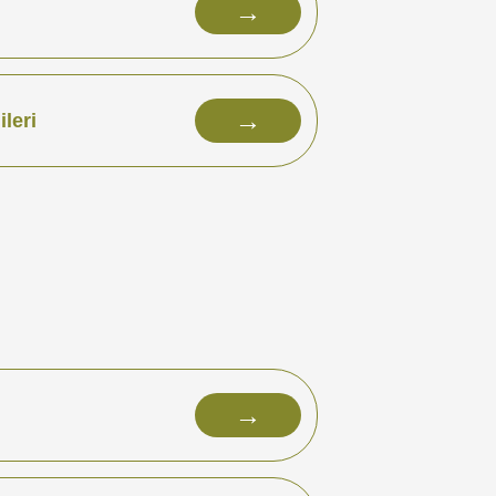
→
→
leri
→