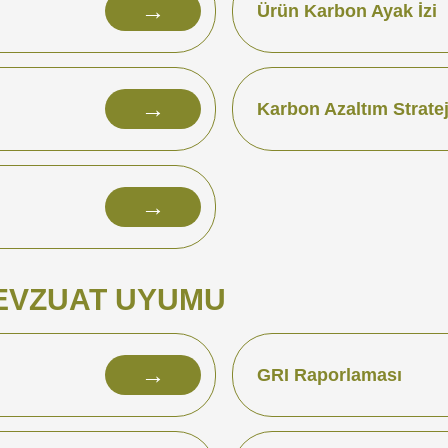
→
Ürün Karbon Ayak İzi
→
Karbon Azaltım Strateji
→
EVZUAT UYUMU
→
GRI Raporlaması