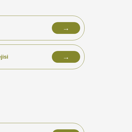
→
→
jisi