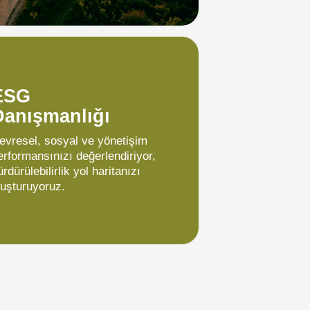
ESG
Danışmanlığı
evresel, sosyal ve yönetişim
erformansınızı değerlendiriyor,
ürdürülebilirlik yol haritanızı
luşturuyoruz.