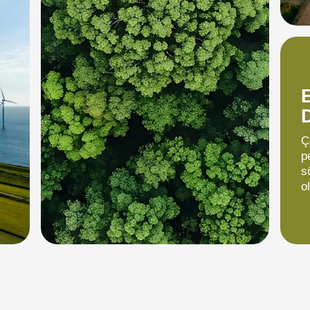
Ç
p
s
o