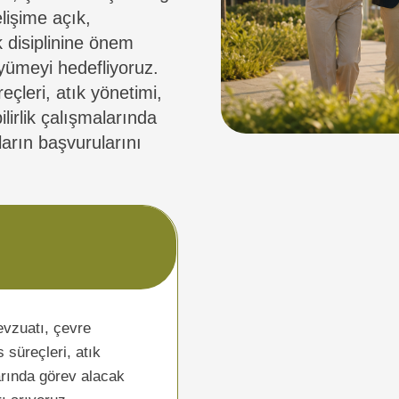
elişime açık,
 disiplinine önem
yümeyi hedefliyoruz.
eçleri, atık yönetimi,
lirlik çalışmalarında
arın başvurularını
vzuatı, çevre
s süreçleri, atık
arında görev alacak