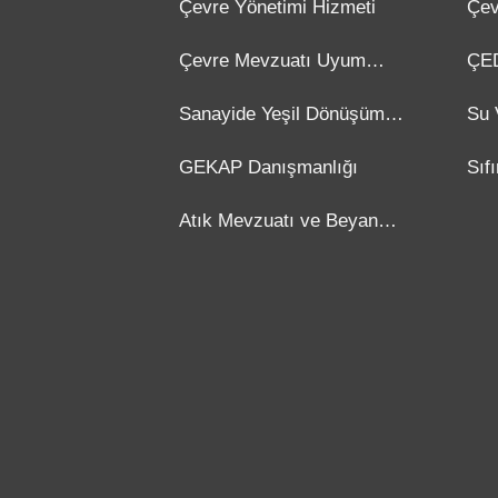
Çevre Yönetimi Hizmeti
Çev
Dan
Çevre Mevzuatı Uyum
ÇED
Kontrolü
Dan
Sanayide Yeşil Dönüşüm
Su 
Danışmanlığı
GEKAP Danışmanlığı
Sıf
Dan
Atık Mevzuatı ve Beyan
Danışmanlığı