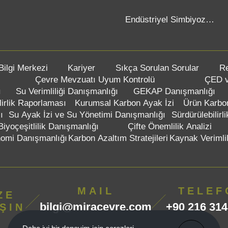
Endüstriyel Simbiyoz
Danışmanlığı
Bilgi Merkezi
Kariyer
Sıkça Sorulan Sorular
Re
Çevre Mevzuatı Uyum Kontrolü
ÇED v
ı
Su Verimliliği Danışmanlığı
GEKAP Danışmanlığı
lirlik Raporlaması
Kurumsal Karbon Ayak İzi
Ürün Karbo
ı
Su Ayak İzi ve Su Yönetimi Danışmanlığı
Sürdürülebilirli
Biyoçeşitlilik Danışmanlığı
Çifte Önemlilik Analizi
omi Danışmanlığı
Karbon Azaltım Stratejileri
Kaynak Verimlil
MAIL
TELEF
ZE
bilgi@miracevre.com
+90 216 314
ŞIN
Anladım!