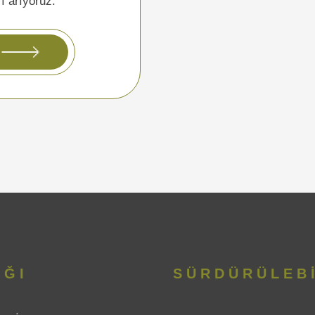
ı arıyoruz.
IĞI
SÜRDÜRÜLEBİ