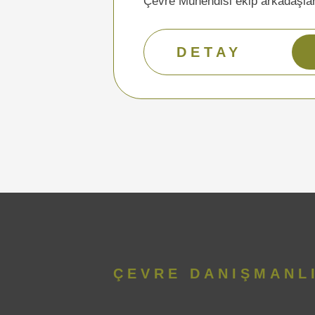
Çevre Mühendisi ekip arkadaşlar
DETAY
ÇEVRE DANIŞMANL